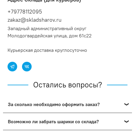
+79778112095
zakaz@skladsharov.ru
Западный административный округ
Молодогвардейская улица, дом 61с22
Курьерская доставка круглосуточно
Остались вопросы?
За сколько необходимо оформить заказ?
В среднем нам нужно от 4 часов чтобы подготовить и
Возможно ли забрать шарики со склада?
доставить шарики. Заказы оформленные после 18:00
переносятся на следующий день.
Подробнее
Да, заранее оформите и оплатите заказ на сайте, а