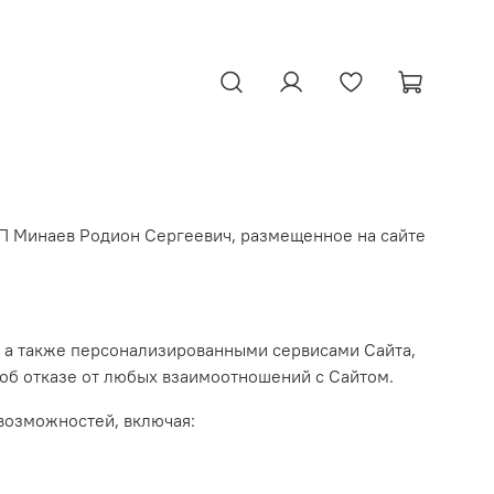
Поиск
Личный
Избранное
Корзина
кабинет
П Минаев Родион Сергеевич, размещенное на сайте
м, а также персонализированными сервисами Сайта,
об отказе от любых взаимоотношений с Сайтом.
возможностей, включая: