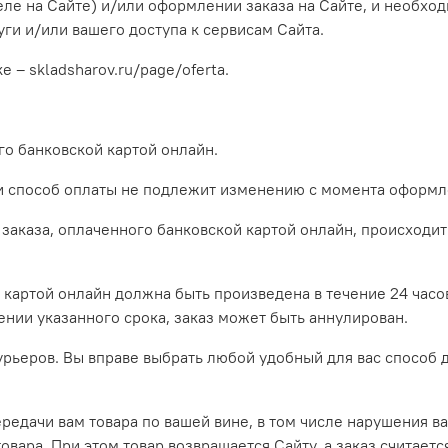
еле на Сайте)
и/или оформлении заказа на Сайте, и необход
ги и/или вашего доступа к сервисам Сайта.
ке –
skladsharov.ru/page/
oferta
.
его банковской картой онлайн.
ми способ оплаты не подлежит изменению с момента оформле
 заказа, оплаченного банковской картой онлайн, происход
й картой онлайн должна быть произведена в течение 24 час
чении указанного срока, заказ может быть аннулирован.
урьеров. Вы вправе выбрать любой удобный для вас способ д
ередачи вам товара по вашей вине, в том числе нарушения ва
товара. При этом товар возвращается Сайту, а заказ считает