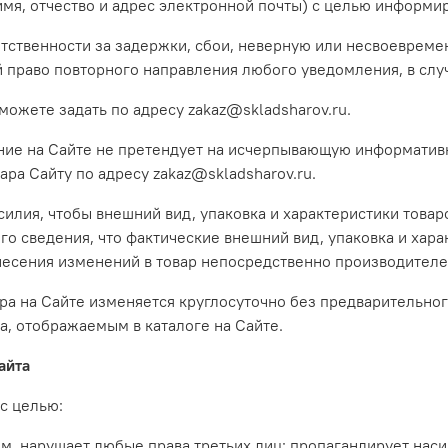
мя, отчество и адрес электронной почты) с целью информир
ветственности за задержки, сбои, неверную или несвоевреме
й право повторного направления любого уведомления, в слу
ожете задать по адресу zakaz@skladsharov.ru.
ание на Сайте не претендует на исчерпывающую информатив
ра Сайту по адресу zakaz@skladsharov.ru.
усилия, чтобы внешний вид, упаковка и характеристики това
о сведения, что фактические внешний вид, упаковка и харак
 внесения изменений в товар непосредственно производителе
ара на Сайте изменяется круглосуточно без предварительно
а, отображаемым в каталоге на Сайте.
айта
 с целью:
ным, нарушает любые права третьих лиц; пропагандирует нас