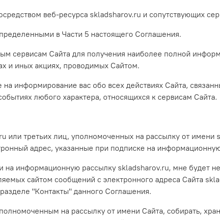
посредством веб-ресурса skladsharov.ru и сопутствующих се
 определенными в Части 5 настоящего Соглашения.
нным сервисам Сайта для получения наиболее полной информ
ах и иных акциях, проводимых Сайтом.
 на информирование вас обо всех действиях Сайта, связанны
 событиях любого характера, относящихся к сервисам Сайта.
ru или третьих лиц, уполномоченных на рассылку от имени sk
онный адрес, указанные при подписке на информационную р
ки на информационную рассылку skladsharov.ru, мне будет 
вляемых сайтом сообщений с электронного адреса Сайта skl
разделе "Контакты" данного Соглашения.
полномоченным на рассылку от имени Сайта, собирать, хра