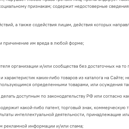
 социальному признакам; содержит недостоверные сведения 
ствий, а также содействия лицам, действия которых направ
ли причинение им вреда в любой форме;
ителя организации и/или сообщества без достаточных на то п
и характеристик каких-либо товаров из каталога на Сайте; 
 пользующимся определенными товарами, или осуждения так
ава делать доступным по законодательству РФ или согласно 
и содержит какой-либо патент, торговый знак, коммерческую
зультаты интеллектуальной деятельности, принадлежащие и
ом рекламной информации и/или спама;