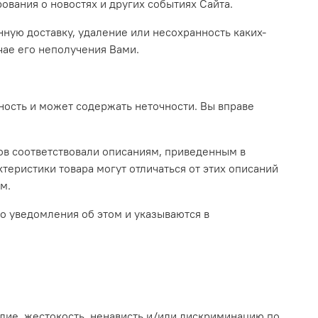
ования о новостях и других событиях Сайта.
нную доставку, удаление или несохранность каких-
чае его неполучения Вами.
ность и может содержать неточности. Вы вправе
ров соответствовали описаниям, приведенным в
теристики товара могут отличаться от этих описаний
м.
го уведомления об этом и указываются в
илие, жестокость, ненависть и/или дискриминацию по