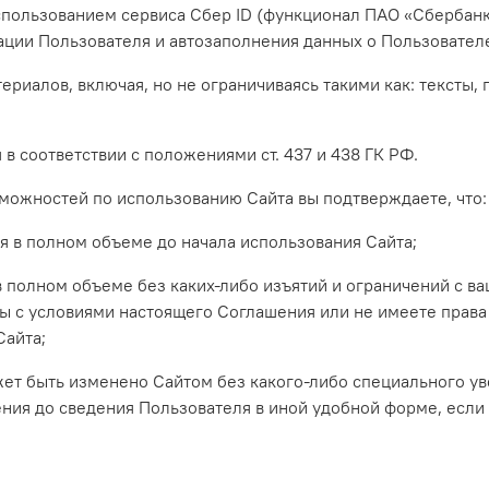
спользованием сервиса Сбер ID (функционал ПАО «Сбербан
ации Пользователя и автозаполнения данных о Пользователе
риалов, включая, но не ограничиваясь такими как: тексты, 
в соответствии с положениями ст. 437 и 438 ГК РФ.
зможностей по использованию Сайта вы подтверждаете, что:
я в полном объеме до начала использования Сайта;
 полном объеме без каких-либо изъятий и ограничений с ва
ны с условиями настоящего Соглашения или не имеете права 
Сайта;
ожет быть изменено Сайтом без какого-либо специального у
ения до сведения Пользователя в иной удобной форме, если