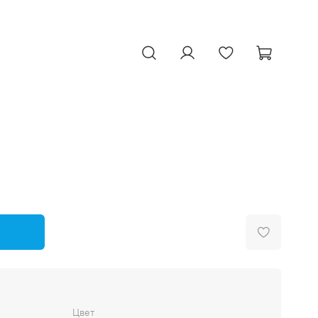
Поиск
Личный
Избранное
Корзина
кабинет
ь в корзину: Черная звезда
Цвет