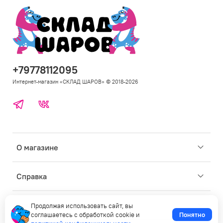
+79778112095
Интернет-магазин «СКЛАД ШАРОВ» © 2018-2026
Telegram
ВКонтакте
Откр
О магазине
под
для
Откр
Справка
под
для
Откр
Личные данные
Продолжая использовать сайт, вы
под
соглашаетесь с обработкой cookie и
Понятно
для