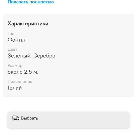
Показать полностью
перевозке).
В состав композиции входят:
Характеристики
⭐️ Фольгированная звезда — 48 см
✨ 2 латексных с конфетти — 30 см
Тип
Фонтан
🎈 6 латексных хром — 30 см
🗿 Грузик
Цвет
Зеленый, Серебро
Размер
около 2,5 м.
Наполнение
Гелий
Выбрать