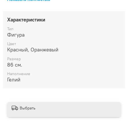
выбор для создания праздничной атмосферы у вас
дома. Доставим прямо к вам домой, чтобы праздник
начался как можно скорее!
Характеристики
Тип
Фигура
Цвет
Красный, Оранжевый
Размер
86 см.
Наполнение
Гелий
Выбрать