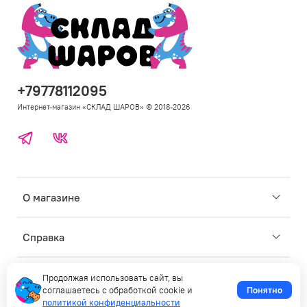
+79778112095
Интернет-магазин «СКЛАД ШАРОВ» © 2018-2026
Telegram
ВКонтакте
Откр
О магазине
под
для
Откр
Справка
под
для
Откр
Личные данные
Продолжая использовать сайт, вы
под
соглашаетесь с обработкой cookie и
Понятно
для
политикой конфиденциальности