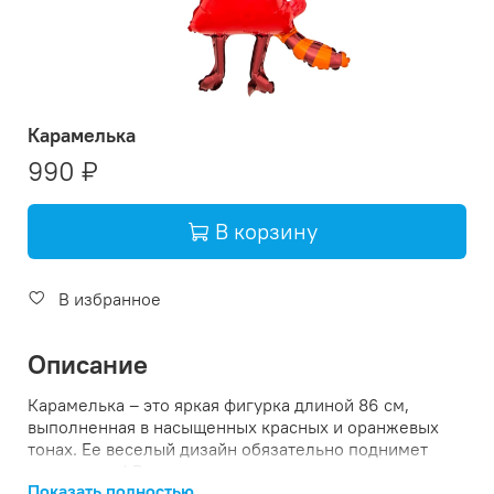
Карамелька
990 ₽
В корзину
Добавить в корзину: Ка
В избранное
Описание
Карамелька – это яркая фигурка длиной 86 см,
выполненная в насыщенных красных и оранжевых
тонах. Ее веселый дизайн обязательно поднимет
настроение! Внутри она заполнена гелием, что
Показать полностью
придаст легкости вашему пространству. Отличный