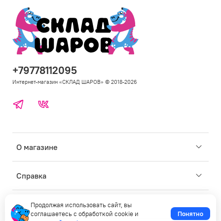
+79778112095
Интернет-магазин «СКЛАД ШАРОВ» © 2018-2026
Telegram
ВКонтакте
Откр
О магазине
под
для
Откр
Справка
под
для
Откр
Личные данные
Продолжая использовать сайт, вы
под
соглашаетесь с обработкой cookie и
Понятно