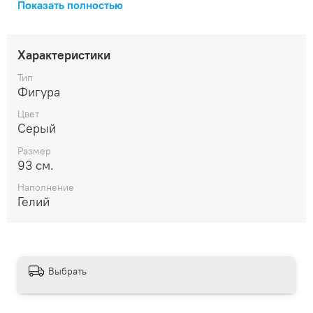
Показать полностью
интерьера вашего офиса. Шарики с гелием радуют
всех без исключения! Купите кота Басика, подарите
радость близким или создайте весёлую атмосферу
мероприятия самостоятельно! Весит мало, а счастья
Характеристики
приносит много!
Тип
Фигура
Цвет
Серый
Размер
93 см.
Наполнение
Гелий
Выбрать