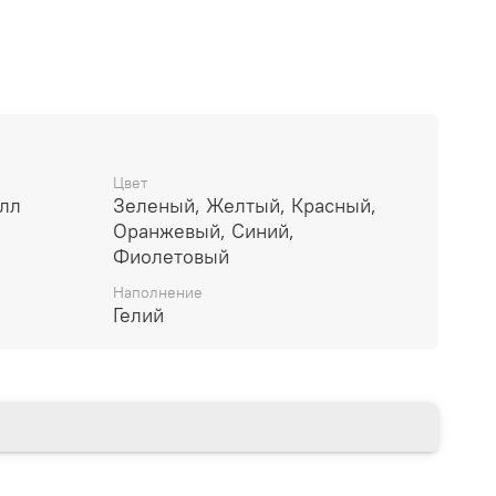
аны в прозрачный пакет, чтобы защитить их от влаги
я специальным полимерным гелем для продления
Цвет
алл
Зеленый, Желтый, Красный,
Оранжевый, Синий,
Фиолетовый
Наполнение
Гелий