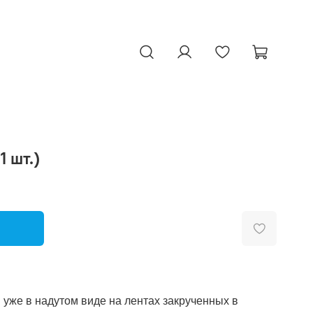
Поиск
Личный
Избранное
Корзина
кабинет
1 шт.)
ь в корзину: С днем рождения (1 шт.)
 уже в надутом виде на лентах закрученных в