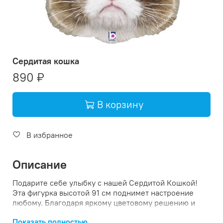
Сердитая кошка
890 ₽
В корзину
Добавить в корзину: Се
В избранное
Описание
Подарите себе улыбку с нашей Сердитой Кошкой!
Эта фигурка высотой 91 см поднимет настроение
любому. Благодаря яркому цветовому решению и
наполненности гелием она станет центром внимания
Показать полностью
на любой вечеринке. А доставка прямо к вам домой