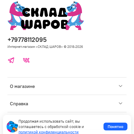
+79778112095
Интернет-магазин «СКЛАД ШАРОВ» © 2018-2026
Telegram
ВКонтакте
Откр
О магазине
под
для
Откр
Справка
под
для
Откр
Личные данные
Продолжая использовать сайт, вы
под
соглашаетесь с обработкой cookie и
Понятно
для
политикой конфиденциальности