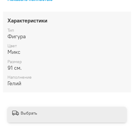
сделает процесс покупки еще приятнее – никакой
спешки и лишних хлопот!
Характеристики
Тип
Фигура
Цвет
Микс
Размер
91 см.
Наполнение
Гелий
Выбрать