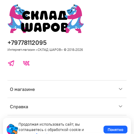
+79778112095
Интернет-магазин «СКЛАД ШАРОВ» © 2018-2026
Telegram
ВКонтакте
Откр
О магазине
под
для
Откр
Справка
под
для
Откр
Личные данные
Продолжая использовать сайт, вы
под
соглашаетесь с обработкой cookie и
Понятно